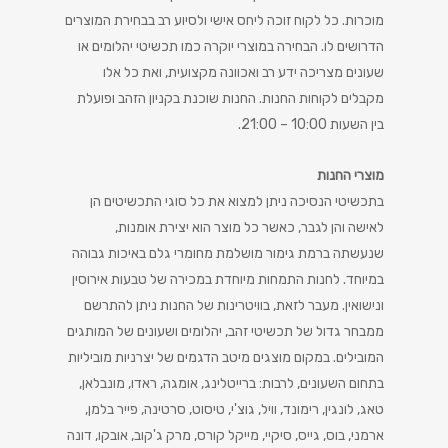
מוכרות. כל לקוח זוכה ליחס אישי ולסיוע רב בבחירת המוצרים
הדרושים לו. הבחירה במוצרי יוקרה כמו תכשיטי יהלומים או
שעונים מצריכה ידע רב ואכוונה מקצועית, ואת כל אלו
מקבלים לקוחות החנות. החנות שוכנת בקניון הזהב ופועלת
בין השעות 10:00 – 21:00.
מוצרי החנות
בתכשיטי הנסיכה ניתן למצוא את כל סוגי התכשיטים הן
לאישה והן לגבר, כאשר כל מוצר הוא יצירת אומנות,
שנעשתה ברמת גימור מושלמת מחומרי גלם באיכות גבוהה
במיוחד. לחנות התמחות מיוחדת במכירה של טבעות אירוסין
ונישואין. מעבר לזאת, בוויטרינות של החנות ניתן להתרשם
ממבחר גדול של תכשיטי זהב, יהלומים ושעונים של המותגים
המובילים. במקום מוצגים מיטב הדגמים של יצרניות מוביליות
בתחום השעונים, לרבות: ברייטלינג, אומגה, ראדו, מונבלאן,
טאג, לונגין, רימונד, וויל, גוצ'י, טיסוט, סרטינה, פייר בלמן,
ארמני, בוס, גייס, סיקיי, מייקל קורס, מרק ג'קוב, אובקו, דונה