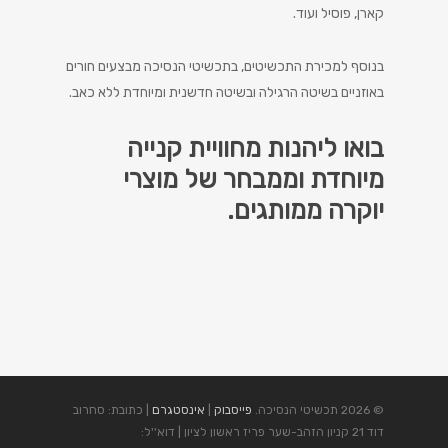
קארן, פוסיל ועוד.
בנוסף למכירת התכשיטים, בתכשיטי הנסיכה מבצעים חורים
באוזניים בשיטה הרגילה ובשיטה חדשנית ומיוחדת ללא כאב.
בואו ליהנות מחוויית קנייה
מיוחדת וממבחר של מוצרי
יוקרה ממותגים.
© 2026 תכשיטי הנסיכה.
פייסבוק
|
אינסטגרם
| כתובת: סחרוב
דוד 21 קניון הזהב-שער פריז ראשון לציון | דוא''ל: